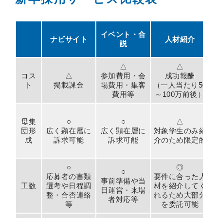
イベント・合
ナビサイト
人材紹介
説
△
△
コス
△
参加費用・会
成功報酬
ト
掲載課金
場費用・集客
（一人当たり50
費用等
～100万前後）
母集
○
○
△
団形
広く顕在層に
広く顕在層に
対象学生のみ紹
成
訴求可能
訴求可能
介のため限定的
○
◎
○
応募者の書類
要件に合った人
事前準備や当
工数
選考や日程調
材を紹介してく
日運営・来場
整・合否連絡
れるため大部分
者対応等
等
を委託可能