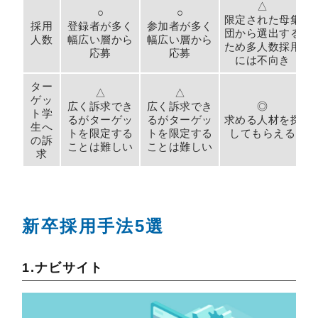
△
○
○
限定された母集
採用
登録者が多く
参加者が多く
団から選出する
人数
幅広い層から
幅広い層から
ため多人数採用
応募
応募
には不向き
ター
△
△
ゲッ
広く訴求でき
広く訴求でき
◎
ト学
るがターゲッ
るがターゲッ
求める人材を探
生へ
トを限定する
トを限定する
してもらえる
の訴
ことは難しい
ことは難しい
求
新卒採用手法5選
1.ナビサイト